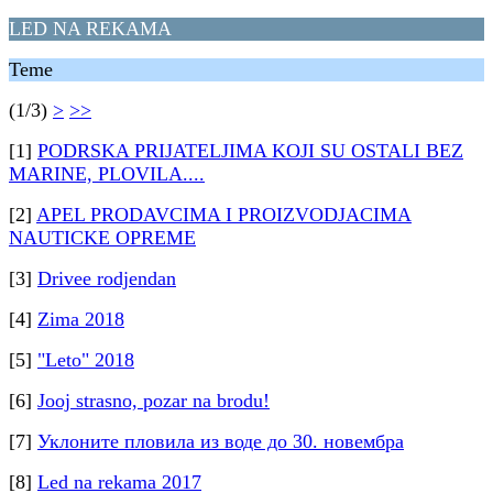
LED NA REKAMA
Teme
(1/3)
>
>>
[1]
PODRSKA PRIJATELJIMA KOJI SU OSTALI BEZ
MARINE, PLOVILA....
[2]
APEL PRODAVCIMA I PROIZVODJACIMA
NAUTICKE OPREME
[3]
Drivee rodjendan
[4]
Zima 2018
[5]
"Leto" 2018
[6]
Jooj strasno, pozar na brodu!
[7]
Уклоните пловила из воде до 30. новембра
[8]
Led na rekama 2017