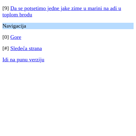
[9]
Da se potsetimo jedne jake zime u marini na adi u
toplom brodu
Navigacija
[0]
Gore
[#]
Sledeća strana
Idi na punu verziju