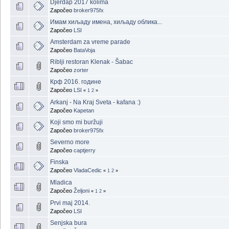
Djerdap 2017 kolima
Započeo
broker975fx
Имам хиљаду имена, хиљаду облика...
Započeo
LSI
Amsterdam za vreme parade
Započeo
BataVoja
Riblji restoran Klenak - Šabac
Započeo
zorter
Крф 2016. године
Započeo
LSI
«
1
2
»
Arkanj - Na Kraj Sveta - kafana :)
Započeo
Kapetan
Koji smo mi buržuji
Započeo
broker975fx
Severno more
Započeo
captjerry
Finska
Započeo
VladaCedic
«
1
2
»
Mladica
Započeo
Željoni
«
1
2
»
Prvi maj 2014.
Započeo
LSI
Senjska bura