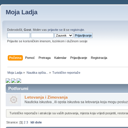
Moja Ladja
Dobrodošli,
Gost
. Molim vas
prijavite se
ili se
registrujte
.
Prijavite se korisničkim imenom, lozinkom i dužinom sesije
Početna
Pomoć
Pretraga
Kalendar
Prijavljivanje
Registracija
Moja Ladja
»
Nautika opšta...
»
Turističke reportaže
Potforumi
Letovanja i Zimovanja
Nauticka iskustva , ili opsta iskustva sa letovanja koja mogu posluzit
Turističke reportaže i atrakcije sa vaših putovanja, mjesta koja vrijedi posjetiti, restoran
Stranice: [
1
]
2
3
Idi dole