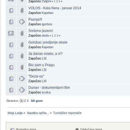
Započeo
Željoni
«
1
2
3
»
VOLOS - Kala Nera - januar 2014
Započeo
Kapetan
Paznja!!!
Započeo
igorbos
Srebrno jezero!
Započeo
deda
«
1
2
3
»
Golubac uredjenje obale
Započeo
Kapetan
Ja danas ovako, a vi?
Započeo
LSI
Bio sam u Pragu
Započeo
LSI
"Deza-vu"
Započeo
LSI
Dunav - dokumentarni film
Započeo
sceka
Stranice: [
1
]
2
3
Idi gore
Moja Ladja
»
Nautika opšta...
»
Turističke reportaže
Normalna tema
Zaključana tema