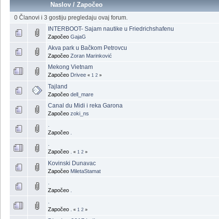
Naslov
/
Započeo
0 Članovi i 3 gostiju pregledaju ovaj forum.
INTERBOOT- Sajam nautike u Friedrichshafenu
Započeo
GajaG
Akva park u Bačkom Petrovcu
Započeo
Zoran Marinković
Mekong Vietnam
Započeo
Drivee
«
1
2
»
Tajland
Započeo
dell_mare
Canal du Midi i reka Garona
Započeo
zoki_ns
.
Započeo
.
.
Započeo
.
«
1
2
»
Kovinski Dunavac
Započeo
MiletaStamat
.
Započeo
.
.
Započeo
.
«
1
2
»