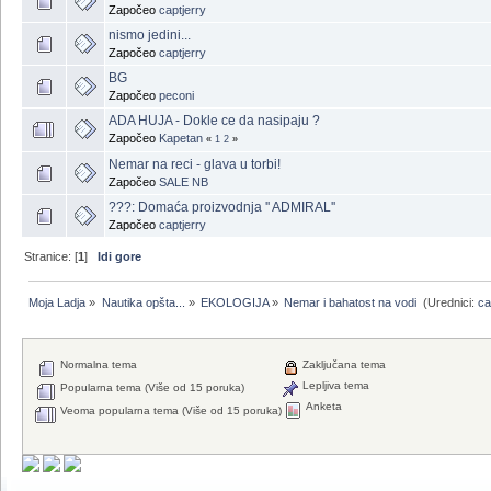
Započeo
captjerry
nismo jedini...
Započeo
captjerry
BG
Započeo
peconi
ADA HUJA - Dokle ce da nasipaju ?
Započeo
Kapetan
«
1
2
»
Nemar na reci - glava u torbi!
Započeo
SALE NB
???: Domaća proizvodnja '' ADMIRAL''
Započeo
captjerry
Stranice: [
1
]
Idi gore
Moja Ladja
»
Nautika opšta...
»
EKOLOGIJA
»
Nemar i bahatost na vodi 
(Urednici:
ca
Normalna tema
Zaključana tema
Lepljiva tema
Popularna tema (Više od 15 poruka)
Anketa
Veoma popularna tema (Više od 15 poruka)