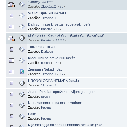
Situacija na lidu
Započeo
11zodiac11
«
1
2
»
VOJVODjANSKI KANALI
Započeo
11zodiac11
Da li su mreze krive za nedostatak ribe ?
Započeo
Kapetan
«
1
2
»
Male Vode - Kese, Najlon , Ekologija , Privatizacija...
Započeo
Kapetan
«
1
2
3
4
»
Turizam na Tikvari
Započeo
Darkobp
Kradu ribu sa preko 300 mreža
Započeo
peconi
«
1
2
3
»
Zrenjanin Nekad i Sad
Započeo
11zodiac11
«
1
2
»
HRONOLOGIJA NEMARA Jun/Jul
Započeo
11zodiac11
Jezero Perućac ugroženo divljom gradnjom
Započeo
peconi
Ne razumemo se na malim vodama...
Započeo
Kapetan
Palic
Započeo
Kapetan
Nije ekologija ali nemar i bahatost svakako jeste...