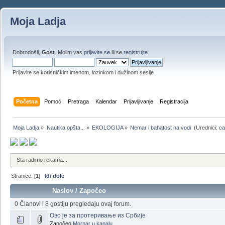
Moja Ladja
Dobrodošli,
Gost
. Molim vas
prijavite se
ili se
registrujte
.
Prijavite se korisničkim imenom, lozinkom i dužinom sesije
Početna
Pomoć
Pretraga
Kalendar
Prijavljivanje
Registracija
Moja Ladja
»
Nautika opšta...
»
EKOLOGIJA
»
Nemar i bahatost na vodi 
(Urednici:
ca
Sta radimo rekama...
Stranice: [
1
]
Idi dole
Naslov
/
Započeo
0 Članovi i 8 gostiju pregledaju ovaj forum.
Ово је за протеривање из Србије
Započeo
Mornar u kanalu