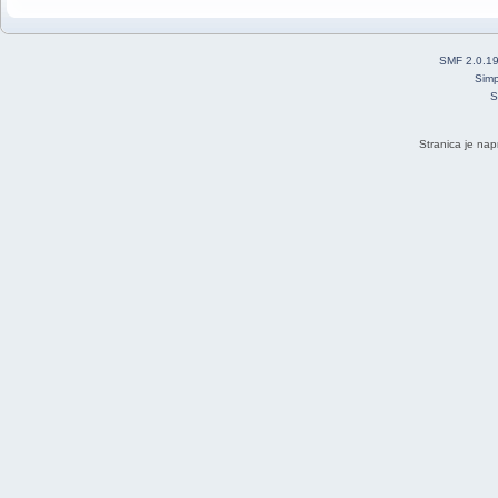
SMF 2.0.1
Simp
S
Stranica je nap