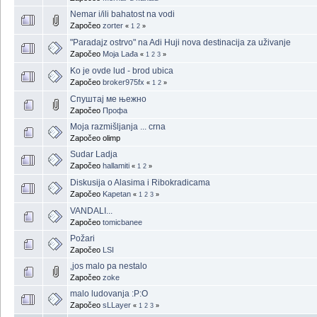
Nemar i/ili bahatost na vodi
Započeo
zorter
«
1
2
»
"Paradajz ostrvo" na Adi Huji nova destinacija za uživanje
Započeo
Moja Lađa
«
1
2
3
»
Ko je ovde lud - brod ubica
Započeo
broker975fx
«
1
2
»
Спуштај ме њежно
Započeo
Профа
Moja razmišljanja ... crna
Započeo olimp
Sudar Ladja
Započeo
hallamiti
«
1
2
»
Diskusija o Alasima i Ribokradicama
Započeo
Kapetan
«
1
2
3
»
VANDALI...
Započeo
tomicbanee
Požari
Započeo
LSI
‚jos malo pa nestalo
Započeo
zoke
malo ludovanja :P:O
Započeo
sLLayer
«
1
2
3
»