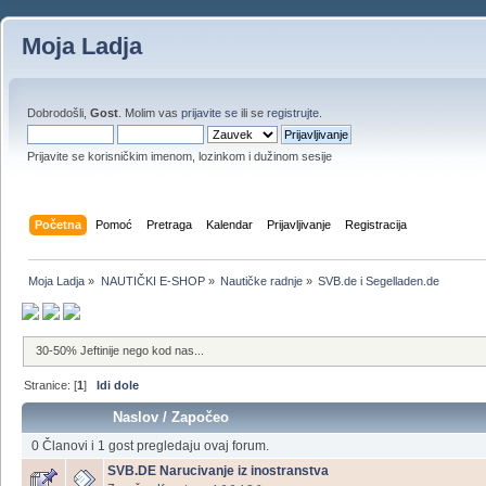
Moja Ladja
Dobrodošli,
Gost
. Molim vas
prijavite se
ili se
registrujte
.
Prijavite se korisničkim imenom, lozinkom i dužinom sesije
Početna
Pomoć
Pretraga
Kalendar
Prijavljivanje
Registracija
Moja Ladja
»
NAUTIČKI E-SHOP
»
Nautičke radnje
»
SVB.de i Segelladen.de
30-50% Jeftinije nego kod nas...
Stranice: [
1
]
Idi dole
Naslov
/
Započeo
0 Članovi i 1 gost pregledaju ovaj forum.
SVB.DE Narucivanje iz inostranstva