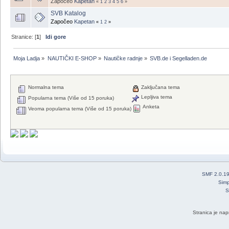
Započeo
Kapetan
«
1
2
3
4
5
6
»
SVB Katalog
Započeo
Kapetan
«
1
2
»
Stranice: [
1
]
Idi gore
Moja Ladja
»
NAUTIČKI E-SHOP
»
Nautičke radnje
»
SVB.de i Segelladen.de
Normalna tema
Zaključana tema
Lepljiva tema
Popularna tema (Više od 15 poruka)
Anketa
Veoma popularna tema (Više od 15 poruka)
SMF 2.0.1
Simp
S
Stranica je nap