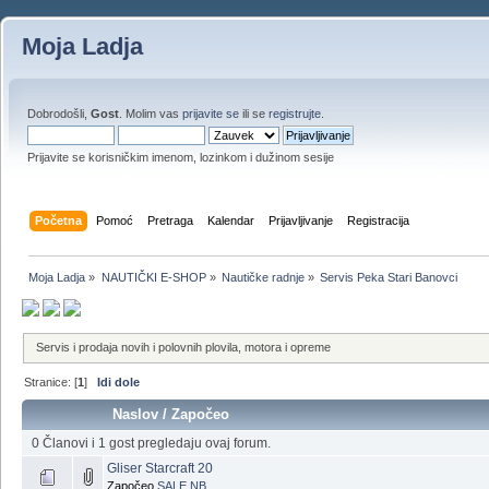
Moja Ladja
Dobrodošli,
Gost
. Molim vas
prijavite se
ili se
registrujte
.
Prijavite se korisničkim imenom, lozinkom i dužinom sesije
Početna
Pomoć
Pretraga
Kalendar
Prijavljivanje
Registracija
Moja Ladja
»
NAUTIČKI E-SHOP
»
Nautičke radnje
»
Servis Peka Stari Banovci
Servis i prodaja novih i polovnih plovila, motora i opreme
Stranice: [
1
]
Idi dole
Naslov
/
Započeo
0 Članovi i 1 gost pregledaju ovaj forum.
Gliser Starcraft 20
Započeo
SALE NB