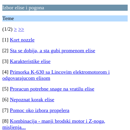
Izbor elise i pogona
Teme
(1/2)
>
>>
[1]
Kort nozzle
[2]
Sta se dobija, a sta gubi promenom elise
[3]
Karakteristike elise
[4]
Primorka K-630 sa Lincovim elektromotorom i
odgovarajucom elisom
[5]
Proracun potrebne snage na vratilu elise
[6]
Nepoznat korak elise
[7]
Pomoc oko izbora propelera
[8]
Kombinacija - manji brodski motor i Z-noga,
misljenja...