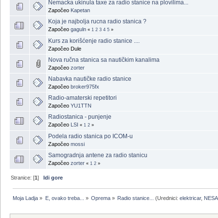
Nemacka ukinula taxe za radio stanice na plovilima...
Započeo
Kapetan
Koja je najbolja rucna radio stanica ?
Započeo
gaguln
«
1
2
3
4
5
»
Kurs za korišćenje radio stanice ....
Započeo Dule
Nova ručna stanica sa nautičkim kanalima
Započeo
zorter
Nabavka nautičke radio stanice
Započeo
broker975fx
Radio-amaterski repetitori
Započeo
YU1TTN
Radiostanica - punjenje
Započeo
LSI
«
1
2
»
Podela radio stanica po ICOM-u
Započeo
mossi
Samogradnja antene za radio stanicu
Započeo
zorter
«
1
2
»
Stranice: [
1
]
Idi gore
Moja Ladja
»
E, ovako treba...
»
Oprema
»
Radio stanice...
(Urednici:
elektricar
,
NESA