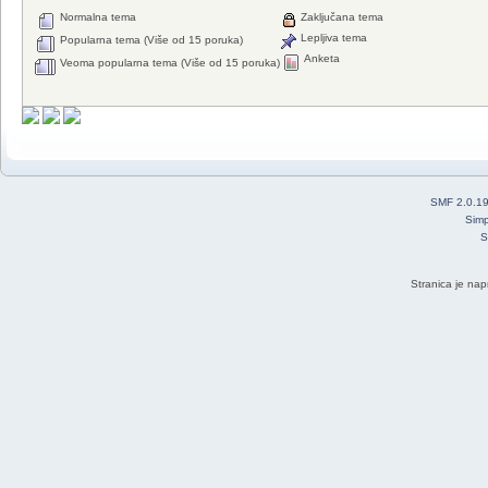
Normalna tema
Zaključana tema
Lepljiva tema
Popularna tema (Više od 15 poruka)
Anketa
Veoma popularna tema (Više od 15 poruka)
SMF 2.0.1
Simp
S
Stranica je nap