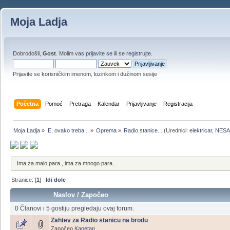
Moja Ladja
Dobrodošli,
Gost
. Molim vas
prijavite se
ili se
registrujte
.
Prijavite se korisničkim imenom, lozinkom i dužinom sesije
Početna
Pomoć
Pretraga
Kalendar
Prijavljivanje
Registracija
Moja Ladja
»
E, ovako treba...
»
Oprema
»
Radio stanice...
(Urednici:
elektricar
,
NESA
Ima za malo para , ima za mnogo para...
Stranice: [
1
]
Idi dole
Naslov
/
Započeo
0 Članovi i 5 gostiju pregledaju ovaj forum.
Zahtev za Radio stanicu na brodu
Započeo
Kapetan