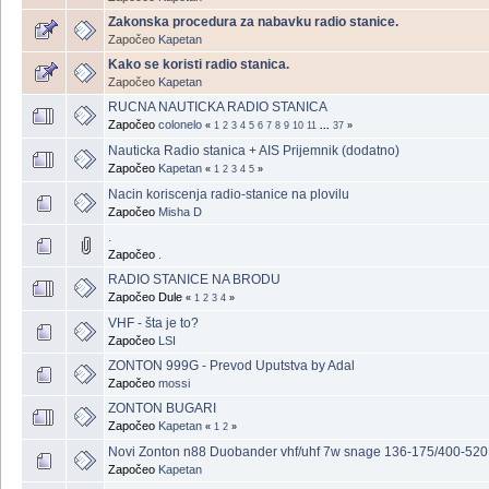
Zakonska procedura za nabavku radio stanice.
Započeo
Kapetan
Kako se koristi radio stanica.
Započeo
Kapetan
RUCNA NAUTICKA RADIO STANICA
Započeo
colonelo
«
1
2
3
4
5
6
7
8
9
10
11
...
37
»
Nauticka Radio stanica + AIS Prijemnik (dodatno)
Započeo
Kapetan
«
1
2
3
4
5
»
Nacin koriscenja radio-stanice na plovilu
Započeo
Misha D
.
Započeo
.
RADIO STANICE NA BRODU
Započeo Dule
«
1
2
3
4
»
VHF - šta je to?
Započeo
LSI
ZONTON 999G - Prevod Uputstva by Adal
Započeo
mossi
ZONTON BUGARI
Započeo
Kapetan
«
1
2
»
Novi Zonton n88 Duobander vhf/uhf 7w snage 136-175/400-52
Započeo
Kapetan