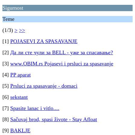
Sigurnost
Teme
(1/3)
>
>>
[1]
POJASEVI ZA SPASAVANJE
[2]
Да ли сте чули за BELL - уже за спасавање?
[3]
www.OBIM.rs Pojasevi i prsluci za spasavanje
[4]
PP aparat
[5]
Prsluci za spasavanje - domaci
[6]
sekstant
[7]
Spasite lanac i vitlo....
[8]
Sačuvaj brod, spasi živote - Stay Afloat
[9]
BAKLJE