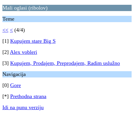
Mali oglasi (ribolov)
Teme
<<
<
(4/4)
[1]
Kupujem stare Big S
[2]
Alex vobleri
[3]
Kupujem, Prodajem, Preprodajem, Radim uslužno
Navigacija
[0]
Gore
[*]
Prethodna strana
Idi na punu verziju