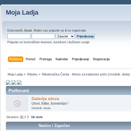
Moja Ladja
Dobrodošli,
Gost
. Molim vas
prijavite se
ili se
registrujte
.
Prijavite se korisničkim imenom, lozinkom i dužinom sesije
Početna
Pomoć
Pretraga
Kalendar
Prijavljivanje
Registracija
Moja Ladja
»
Ribolov
»
Ribolovačka Čarda - Mesto za kafanske priče
(Urednik:
deda
)
Potforumi
Galerija ulova
Ulovi, fotke, komentari !
Urednik:
deda
Stranice: [
1
]
2
3
Idi dole
Naslov
/
Započeo