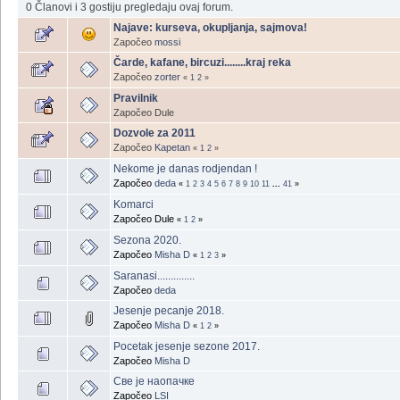
0 Članovi i 3 gostiju pregledaju ovaj forum.
Najave: kurseva, okupljanja, sajmova!
Započeo
mossi
Čarde, kafane, bircuzi........kraj reka
Započeo
zorter
«
1
2
»
Pravilnik
Započeo Dule
Dozvole za 2011
Započeo
Kapetan
«
1
2
»
Nekome je danas rodjendan !
Započeo
deda
«
1
2
3
4
5
6
7
8
9
10
11
...
41
»
Komarci
Započeo Dule
«
1
2
»
Sezona 2020.
Započeo
Misha D
«
1
2
3
»
Saranasi..............
Započeo
deda
Jesenje pecanje 2018.
Započeo
Misha D
«
1
2
»
Pocetak jesenje sezone 2017.
Započeo
Misha D
Све је наопачке
Započeo
LSI