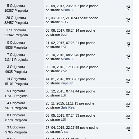
5 Odgovora
22, 09, 2017, 23:29:02 posle podne
od strane
Misha D
10387 Pregleda
26 Odgovora
11, 08, 2017, 21:16:43 posle podne
od strane
STG
32457 Pregleda
17 Odgovora
03, 08, 2017, 08:24:14 pre podne
od strane
bugi
21342 Pregleda
0 Odgovora
21, 02, 2017, 07:25:21 pre podne
od strane
LSI
8838 Pregleda
7 Odgovora
26, 10, 2016, 08:29:46 pre podne
od strane
Misha D
11141 Pregleda
3 Odgovora
03, 10, 2016, 17:08:26 posle podne
od strane
kole
9935 Pregleda
14 Odgovora
14, 01, 2016, 09:06:07 pre podne
od strane
Kapetan
15101 Pregleda
5 Odgovora
06, 12, 2015, 07:41:44 pre podne
od strane
LSI
11842 Pregleda
4 Odgovora
23, 11, 2015, 11:11:13 pre podne
od strane
Sale Rea
9619 Pregleda
0 Odgovora
05, 05, 2015, 07:24:33 pre podne
od strane
LSI
8778 Pregleda
3 Odgovora
27, 04, 2015, 22:27:55 posle podne
od strane
Arsa
9765 Pregleda