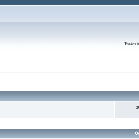
''Postoje t
2
O