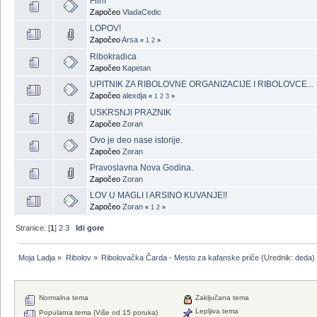
Film
Započeo
VladaCedic
LOPOV!
Započeo
Arsa
«
1
2
»
Ribokradica
Započeo
Kapetan
UPITNIK ZA RIBOLOVNE ORGANIZACIJE I RIBOLOVCE...
Započeo
alexdja
«
1
2
3
»
USKRSNJI PRAZNIK
Započeo
Zoran
Ovo je deo nase istorije.
Započeo
Zoran
Pravoslavna Nova Godina.
Započeo
Zoran
LOV U MAGLI I ARSINO KUVANJE!!
Započeo
Zoran
«
1
2
»
Stranice: [
1
]
2
3
Idi gore
Moja Ladja
»
Ribolov
»
Ribolovačka Čarda - Mesto za kafanske priče
(Urednik:
deda
)
Normalna tema
Zaključana tema
Lepljiva tema
Popularna tema (Više od 15 poruka)