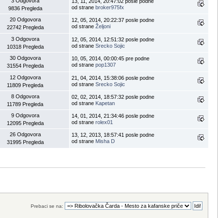
3 Odgovora
13, 11, 2014, 20:47:02 posle podne
od strane
broker975fx
9836 Pregleda
20 Odgovora
12, 05, 2014, 20:22:37 posle podne
od strane
Željoni
22742 Pregleda
3 Odgovora
12, 05, 2014, 12:51:32 posle podne
od strane
Srecko Sojic
10318 Pregleda
30 Odgovora
10, 05, 2014, 00:00:45 pre podne
od strane
pop1307
31554 Pregleda
12 Odgovora
21, 04, 2014, 15:38:06 posle podne
od strane
Srecko Sojic
11809 Pregleda
8 Odgovora
02, 02, 2014, 18:57:32 posle podne
od strane
Kapetan
11789 Pregleda
9 Odgovora
14, 01, 2014, 21:34:46 posle podne
od strane
rolex01
12095 Pregleda
26 Odgovora
13, 12, 2013, 18:57:41 posle podne
od strane
Misha D
31995 Pregleda
Prebaci se na: