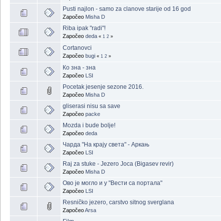
Pusti najlon - samo za clanove starije od 16 god
Započeo
Misha D
Riba ipak "radi"!
Započeo
deda
«
1
2
»
Cortanovci
Započeo
bugi
«
1
2
»
Ко зна - зна
Započeo
LSI
Pocetak jesenje sezone 2016.
Započeo
Misha D
gliserasi nisu sa save
Započeo
packe
Mozda i bude bolje!
Započeo
deda
Чарда "На крају света" - Аркањ
Započeo
LSI
Raj za stuke - Jezero Joca (Bigasev revir)
Započeo
Misha D
Ово је могло и у "Вести са портала"
Započeo
LSI
Resničko jezero, carstvo sitnog sverglana
Započeo
Arsa