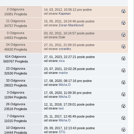
2 Odgovora
14, 03, 2012, 10:06:12 pre podne
od strane
Kapetan
15081 Pregleda
21 Odgovora
15, 05, 2011, 19:24:46 posle podne
od strane
Zoran Marinković
34757 Pregleda
0 Odgovora
03, 02, 2011, 16:24:57 posle podne
od strane Dule
14653 Pregleda
24 Odgovora
27, 01, 2011, 21:09:10 posle podne
od strane
zoraniks
45620 Pregleda
614 Odgovora
27, 01, 2023, 22:27:21 posle podne
od strane
zica
569767 Pregleda
23 Odgovora
23, 07, 2021, 22:02:28 posle podne
od strane
marke
32630 Pregleda
33 Odgovora
17, 08, 2020, 08:17:16 pre podne
od strane
Misha D
28022 Pregleda
3 Odgovora
17, 05, 2020, 11:09:30 pre podne
od strane
Misha D
11094 Pregleda
26 Odgovora
12, 11, 2018, 17:29:01 posle podne
od strane
taxi
23516 Pregleda
7 Odgovora
25, 11, 2017, 12:45:49 posle podne
od strane
Misha D
11015 Pregleda
10 Odgovora
29, 09, 2017, 12:13:43 posle podne
od strane
STG
14444 Pregleda