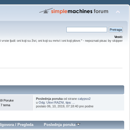
Vesti:
ri vrste ljudi: oni koji su živi, oni koji su mrtvi i oni koji plove.'' - nepoznati pisac by skipper
Poslednja poruka
od strane
calypso2
69 Poruke
u
Odg: Ulovi RAZNI, tipa: ...
7 tema
poslato 06, 10, 2019, 07:18:40 pre podne
dgovora
/
Pregleda
Poslednja poruka