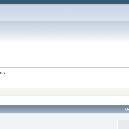
ter
)
O