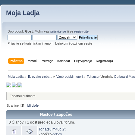
Moja Ladja
Dobrodošli,
Gost
. Molim vas
prijavite se
ili se
registrujte
.
Prijavite se korisničkim imenom, lozinkom i dužinom sesije
Početna
Pomoć
Pretraga
Kalendar
Prijavljivanje
Registracija
Moja Ladja
»
E, ovako treba...
»
Vanbrodski motori
»
Tohatsu
(Urednik:
Outboard Mas
Tohatsu outboars
Stranice: [
1
]
Idi dole
Naslov
/
Započeo
0 Članovi i 1 gost pregledaju ovaj forum.
Tohatsu m40c 2t
Započeo
delboy