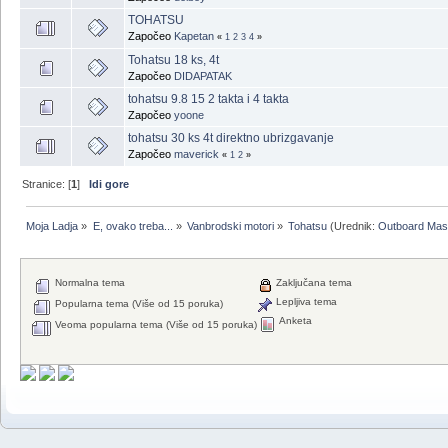
TOHATSU
Započeo
Kapetan
«
1
2
3
4
»
Tohatsu 18 ks, 4t
Započeo
DIDAPATAK
tohatsu 9.8 15 2 takta i 4 takta
Započeo
yoone
tohatsu 30 ks 4t direktno ubrizgavanje
Započeo
maverick
«
1
2
»
Stranice: [
1
]
Idi gore
Moja Ladja
»
E, ovako treba...
»
Vanbrodski motori
»
Tohatsu
(Urednik:
Outboard Mas
Normalna tema
Zaključana tema
Lepljiva tema
Popularna tema (Više od 15 poruka)
Anketa
Veoma popularna tema (Više od 15 poruka)