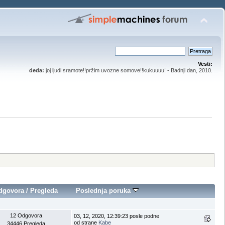
Vesti:
deda:
joj ljudi sramote!!pržim uvozne somove!!kukuuuu! - Badnji dan, 2010.
dgovora
/
Pregleda
Poslednja poruka
12 Odgovora
03, 12, 2020, 12:39:23 posle podne
od strane
Kabe
34446 Pregleda