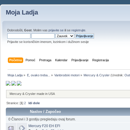
Moja Ladja
Dobrodošli,
Gost
. Molim vas
prijavite se
ili se
registrujte
.
Prijavite se korisničkim imenom, lozinkom i dužinom sesije
Početna
Pomoć
Pretraga
Kalendar
Prijavljivanje
Registracija
Moja Ladja
»
E, ovako treba...
»
Vanbrodski motori
»
Mercury & Crysler
(Urednik:
Out
Mercury & Crysler made in USA
Stranice: [
1
]
2
Idi dole
Naslov
/
Započeo
0 Članovi i 3 gostiju pregledaju ovaj forum.
Mercury F20 EH EFI