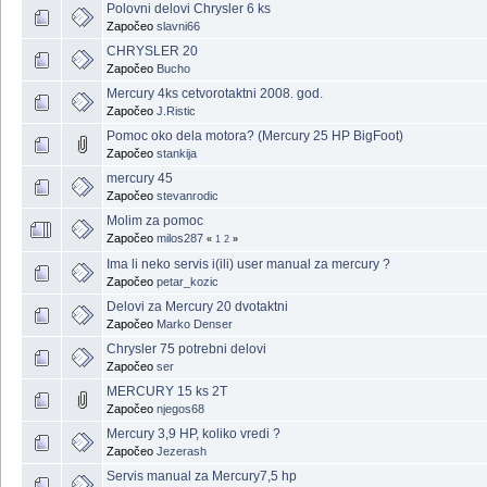
Polovni delovi Chrysler 6 ks
Započeo
slavni66
CHRYSLER 20
Započeo
Bucho
Mercury 4ks cetvorotaktni 2008. god.
Započeo
J.Ristic
Pomoc oko dela motora? (Mercury 25 HP BigFoot)
Započeo
stankija
mercury 45
Započeo
stevanrodic
Molim za pomoc
Započeo
milos287
«
1
2
»
Ima li neko servis i(ili) user manual za mercury ?
Započeo
petar_kozic
Delovi za Mercury 20 dvotaktni
Započeo
Marko Denser
Chrysler 75 potrebni delovi
Započeo
ser
MERCURY 15 ks 2T
Započeo
njegos68
Mercury 3,9 HP, koliko vredi ?
Započeo
Jezerash
Servis manual za Mercury7,5 hp