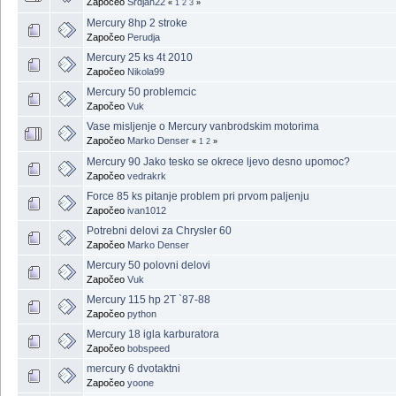
Započeo
Srdjan22
«
1
2
3
»
Mercury 8hp 2 stroke
Započeo
Perudja
Mercury 25 ks 4t 2010
Započeo
Nikola99
Mercury 50 problemcic
Započeo
Vuk
Vase misljenje o Mercury vanbrodskim motorima
Započeo
Marko Denser
«
1
2
»
Mercury 90 Jako tesko se okrece ljevo desno upomoc?
Započeo
vedrakrk
Force 85 ks pitanje problem pri prvom paljenju
Započeo
ivan1012
Potrebni delovi za Chrysler 60
Započeo
Marko Denser
Mercury 50 polovni delovi
Započeo
Vuk
Mercury 115 hp 2T `87-88
Započeo
python
Mercury 18 igla karburatora
Započeo
bobspeed
mercury 6 dvotaktni
Započeo
yoone