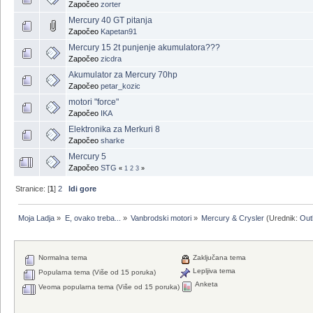
Započeo
zorter
Mercury 40 GT pitanja
Započeo
Kapetan91
Mercury 15 2t punjenje akumulatora???
Započeo
zicdra
Akumulator za Mercury 70hp
Započeo
petar_kozic
motori "force"
Započeo
IKA
Elektronika za Merkuri 8
Započeo
sharke
Mercury 5
Započeo
STG
«
1
2
3
»
Stranice: [
1
]
2
Idi gore
Moja Ladja
»
E, ovako treba...
»
Vanbrodski motori
»
Mercury & Crysler
(Urednik:
Out
Normalna tema
Zaključana tema
Lepljiva tema
Popularna tema (Više od 15 poruka)
Anketa
Veoma popularna tema (Više od 15 poruka)