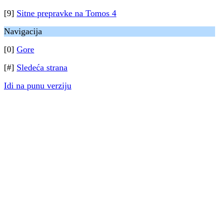
[9]
Sitne prepravke na Tomos 4
Navigacija
[0]
Gore
[#]
Sledeća strana
Idi na punu verziju