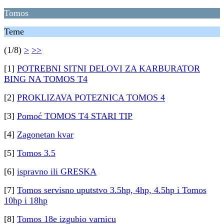
Tomos
Teme
(1/8)
>
>>
[1]
POTREBNI SITNI DELOVI ZA KARBURATOR
BING NA TOMOS T4
[2]
PROKLIZAVA POTEZNICA TOMOS 4
[3]
Pomoć TOMOS T4 STARI TIP
[4]
Zagonetan kvar
[5]
Tomos 3.5
[6]
ispravno ili GRESKA
[7]
Tomos servisno uputstvo 3.5hp, 4hp, 4.5hp i Tomos
10hp i 18hp
[8]
Tomos 18e izgubio varnicu