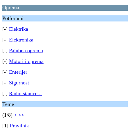
Oprema
Potforumi
[-]
Elektrika
[-]
Elektronika
[-]
Palubna oprema
[-]
Motori i oprema
[-]
Enterijer
[-]
Sigurnost
[-]
Radio stanice...
Teme
(1/8)
>
>>
[1]
Pravilnik