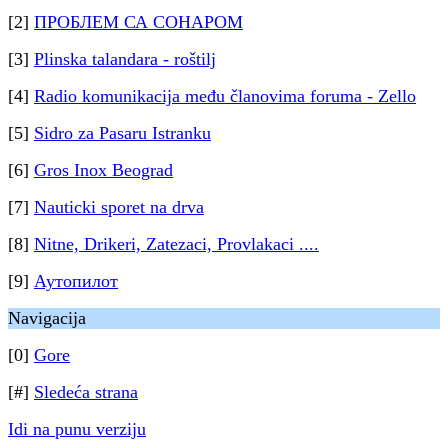
[2]
ПРОБЛЕМ СА СОНАРОМ
[3]
Plinska talandara - roštilj
[4]
Radio komunikacija među članovima foruma - Zello
[5]
Sidro za Pasaru Istranku
[6]
Gros Inox Beograd
[7]
Nauticki sporet na drva
[8]
Nitne, Drikeri, Zatezaci, Provlakaci ....
[9]
Аутопилот
Navigacija
[0]
Gore
[#]
Sledeća strana
Idi na punu verziju