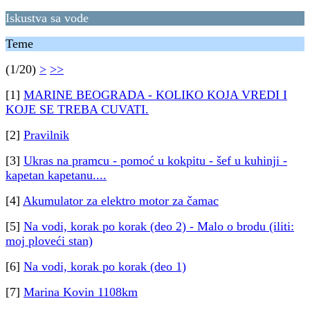
Iskustva sa vode
Teme
(1/20)
>
>>
[1]
MARINE BEOGRADA - KOLIKO KOJA VREDI I
KOJE SE TREBA CUVATI.
[2]
Pravilnik
[3]
Ukras na pramcu - pomoć u kokpitu - šef u kuhinji -
kapetan kapetanu....
[4]
Akumulator za elektro motor za čamac
[5]
Na vodi, korak po korak (deo 2) - Malo o brodu (iliti:
moj ploveći stan)
[6]
Na vodi, korak po korak (deo 1)
[7]
Marina Kovin 1108km