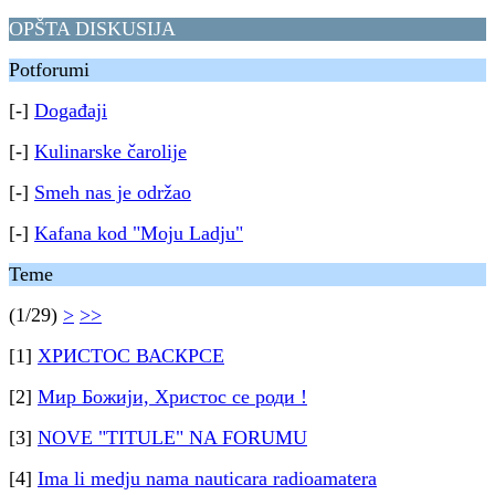
OPŠTA DISKUSIJA
Potforumi
[-]
Događaji
[-]
Kulinarske čarolije
[-]
Smeh nas je održao
[-]
Kafana kod "Moju Ladju"
Teme
(1/29)
>
>>
[1]
ХРИСТОС ВАСКРСЕ
[2]
Мир Божији, Христос се роди !
[3]
NOVE "TITULE" NA FORUMU
[4]
Ima li medju nama nauticara radioamatera