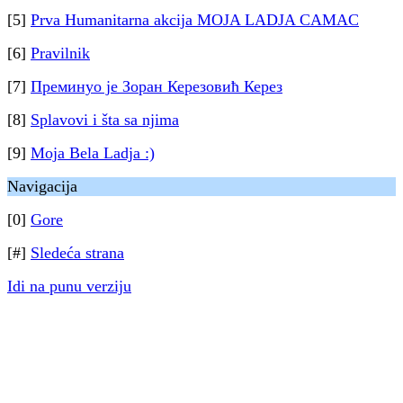
[5]
Prva Humanitarna akcija MOJA LADJA CAMAC
[6]
Pravilnik
[7]
Преминуо је Зоран Керезовић Керез
[8]
Splavovi i šta sa njima
[9]
Moja Bela Ladja :)
Navigacija
[0]
Gore
[#]
Sledeća strana
Idi na punu verziju